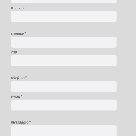
n. civico
comune*
cap
telefono*
email*
messaggio*