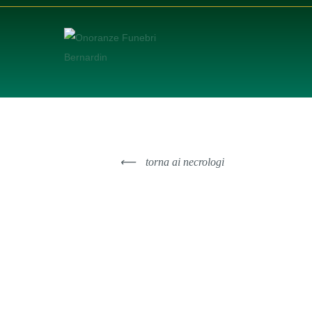
⟵
torna ai necrologi