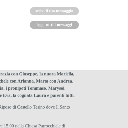
scrivi il tuo messaggio
leggi tutti i messaggi
Grazia con Giuseppe, la nuora Mariella,
ichele con Arianna, Marta con Andrea,
ia, i pronipoti Tommaso, Marysol,
 Eva, la cognata Laura e parenti tutti.
 Riposo di Castello Tesino dove Il Santo
re 15.00 nella Chiesa Parrocchiale di