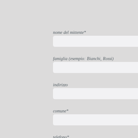
nome del mittente*
famiglia (esempio: Bianchi, Rossi)
indirizzo
comune*
telefono*