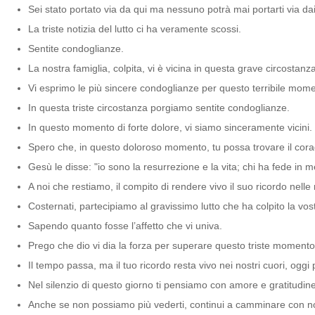
Sei stato portato via da qui ma nessuno potrà mai portarti via dai 
La triste notizia del lutto ci ha veramente scossi.
Sentite condoglianze.
La nostra famiglia, colpita, vi è vicina in questa grave circostanza
Vi esprimo le più sincere condoglianze per questo terribile momen
In questa triste circostanza porgiamo sentite condoglianze.
In questo momento di forte dolore, vi siamo sinceramente vicini.
Spero che, in questo doloroso momento, tu possa trovare il coragg
Gesù le disse: "io sono la resurrezione e la vita; chi ha fede in 
A noi che restiamo, il compito di rendere vivo il suo ricordo nelle
Costernati, partecipiamo al gravissimo lutto che ha colpito la vost
Sapendo quanto fosse l’affetto che vi univa.
Prego che dio vi dia la forza per superare questo triste momento
Il tempo passa, ma il tuo ricordo resta vivo nei nostri cuori, oggi
Nel silenzio di questo giorno ti pensiamo con amore e gratitudin
Anche se non possiamo più vederti, continui a camminare con no