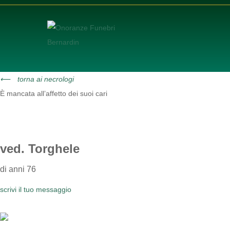
⟵
torna ai necrologi
È mancata all’affetto dei suoi cari
GIUSEPPINA FRANC
ved. Torghele
di anni 76
scrivi il tuo messaggio