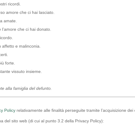
tri ricordi.
so amore che ci hai lasciato.
ha amate.
e l’amore che ci hai donato.
icordo.
 affetto e malinconia.
erti.
iù forte.
tante vissuto insieme.
e alla famiglia del defunto.
cy Policy
relativamente alle finalità perseguite tramite l’acquisizione dei
 del sito web (di cui al punto 3.2 della Privacy Policy):