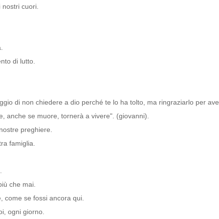
nostri cuori.
.
to di lutto.
io di non chiedere a dio perché te lo ha tolto, ma ringraziarlo per ave
me, anche se muore, tornerà a vivere". (giovanni).
 nostre preghiere.
ra famiglia.
.
 più che mai.
e, come se fossi ancora qui.
i, ogni giorno.