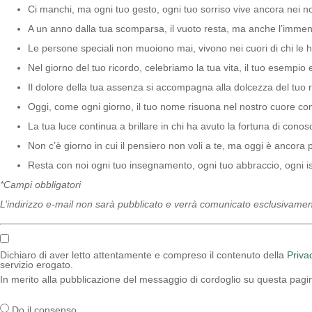
Ci manchi, ma ogni tuo gesto, ogni tuo sorriso vive ancora nei nos
A un anno dalla tua scomparsa, il vuoto resta, ma anche l’immen
Le persone speciali non muoiono mai, vivono nei cuori di chi le 
Nel giorno del tuo ricordo, celebriamo la tua vita, il tuo esempio 
Il dolore della tua assenza si accompagna alla dolcezza del tuo r
Oggi, come ogni giorno, il tuo nome risuona nel nostro cuore con
La tua luce continua a brillare in chi ha avuto la fortuna di conosc
Non c’è giorno in cui il pensiero non voli a te, ma oggi è ancora p
Resta con noi ogni tuo insegnamento, ogni tuo abbraccio, ogni is
*Campi obbligatori
L’indirizzo e-mail non sarà pubblicato e verrà comunicato esclusivament
Dichiaro di aver letto attentamente e compreso il contenuto della
Priva
servizio erogato.
In merito alla pubblicazione del messaggio di cordoglio su questa pagina
Do il consenso